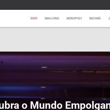
9099
MAHJONG
MONOPOLY
BACARÁ
J
ubra o Mundo Empolgan