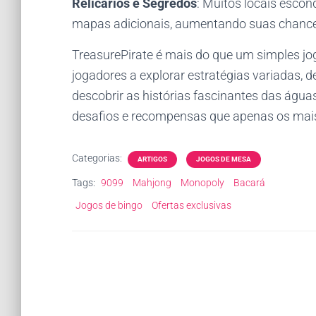
Relicários e Segredos
: Muitos locais esco
mapas adicionais, aumentando suas chance
TreasurePirate é mais do que um simples jo
jogadores a explorar estratégias variadas, 
descobrir as histórias fascinantes das água
desafios e recompensas que apenas os mai
Categorias:
ARTIGOS
JOGOS DE MESA
Tags:
9099
Mahjong
Monopoly
Bacará
Jogos de bingo
Ofertas exclusivas