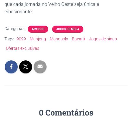
que cada jornada no Velho Oeste seja única e
emocionante.
Categorias:
ARTIGOS
JOGOS DE MESA
Tags:
9099
Mahjong
Monopoly
Bacará
Jogos de bingo
Ofertas exclusivas
0 Comentários