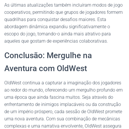
As últimas atualizações também incluíram modos de jogo
cooperativos, permitindo que grupos de jogadores formem
quadrilhas para conquistar desafios maiores. Esta
abordagem dinâmica expandiu significativamente o
escopo do jogo, tornando-o ainda mais atrativo para
aqueles que gostam de experiências colaborativas.
Conclusão: Mergulhe na
Aventura com OldWest
OldWest continua a capturar a imaginação dos jogadores
ao redor do mundo, oferecendo um mergulho profundo em
uma época que ainda fascina muitos. Seja através do
enfrentamento de inimigos implacáveis ou da construção
de um império próspero, cada sessão de OldWest promete
uma nova aventura. Com sua combinação de mecânicas
complexas e uma narrativa envolvente, OldWest assegura