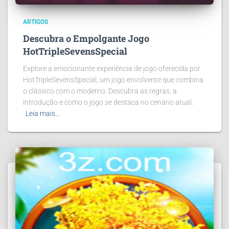
ARTIGOS
Descubra o Empolgante Jogo
HotTripleSevensSpecial
Explore a emocionante experiência de jogo oferecida por
HotTripleSevensSpecial, um jogo envolvente que combina
o clássico com o moderno. Descubra as regras, a
introdução e como o jogo se destaca no cenário atual.
Leia mais…