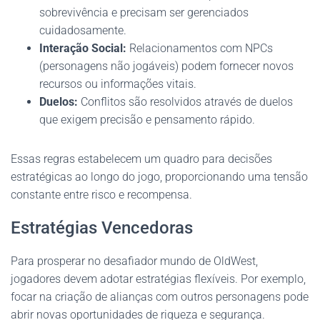
sobrevivência e precisam ser gerenciados
cuidadosamente.
Interação Social:
Relacionamentos com NPCs
(personagens não jogáveis) podem fornecer novos
recursos ou informações vitais.
Duelos:
Conflitos são resolvidos através de duelos
que exigem precisão e pensamento rápido.
Essas regras estabelecem um quadro para decisões
estratégicas ao longo do jogo, proporcionando uma tensão
constante entre risco e recompensa.
Estratégias Vencedoras
Para prosperar no desafiador mundo de OldWest,
jogadores devem adotar estratégias flexíveis. Por exemplo,
focar na criação de alianças com outros personagens pode
abrir novas oportunidades de riqueza e segurança.