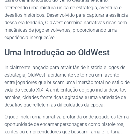
para o cenário icônico do Velho Oeste americano,
oferecendo uma mistura única de estratégia, aventura e
desafios históricos. Desenvolvido para capturar a essência
dessa era lendária, OldWest combina narrativas ricas com
mecânicas de jogo envolventes, proporcionando uma
experiência inesquecível.
Uma Introdução ao OldWest
Inicialmente lançado para atrair fãs de história e jogos de
estratégia, OldWest rapidamente se tornou um favorito
entre jogadores que buscam uma imersão total no estilo de
vida do século XIX. A ambientação do jogo inclui desertos
amplos, cidades fronteiriças agitadas e uma variedade de
desafios que refletem as dificuldades da época.
O jogo inclui uma narrativa profunda onde jogadores têm a
oportunidade de encarnar personagens como pistoleiros,
xerifes ou empreendedores que buscam fama e fortuna.