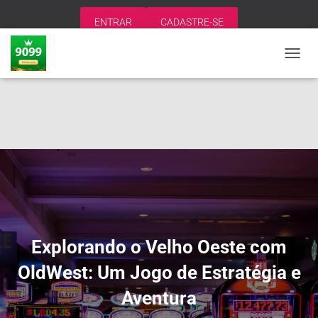
ENTRAR
CADASTRE-SE
A
L
T
E
R
N
A
R
N
A
V
E
G
A
Explorando o Velho Oeste com
Ç
Ã
OldWest: Um Jogo de Estratégia e
O
Aventura