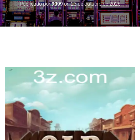
Publicado por
9099
on
23 de outubro de 2026