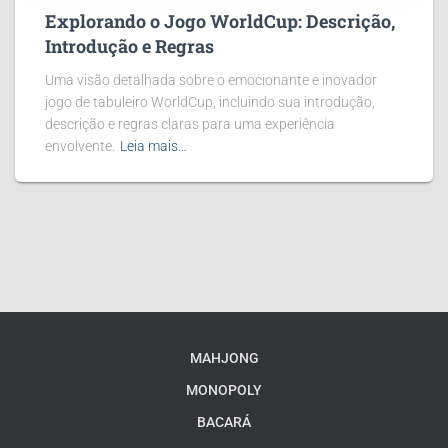
Explorando o Jogo WorldCup: Descrição,
Introdução e Regras
Uma visão detalhada sobre o emocionante e inovador
jogo de tabuleiro WorldCup, incluindo sua introdução,
descrição e regras claras para uma experiência
envolvente.
Leia mais…
MAHJONG
MONOPOLY
BACARÁ