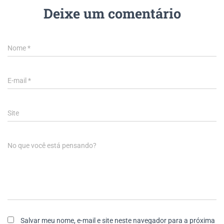
Deixe um comentário
Nome
*
E-mail
*
Site
No que você está pensando?
Salvar meu nome, e-mail e site neste navegador para a próxima