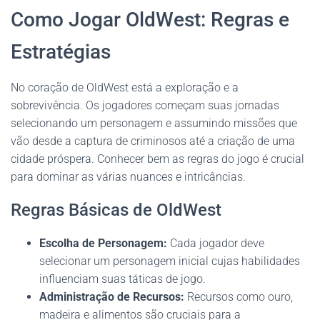
Como Jogar OldWest: Regras e
Estratégias
No coração de OldWest está a exploração e a
sobrevivência. Os jogadores começam suas jornadas
selecionando um personagem e assumindo missões que
vão desde a captura de criminosos até a criação de uma
cidade próspera. Conhecer bem as regras do jogo é crucial
para dominar as várias nuances e intricâncias.
Regras Básicas de OldWest
Escolha de Personagem:
Cada jogador deve
selecionar um personagem inicial cujas habilidades
influenciam suas táticas de jogo.
Administração de Recursos:
Recursos como ouro,
madeira e alimentos são cruciais para a