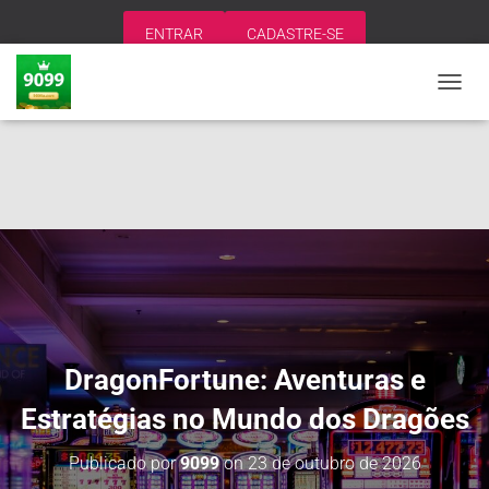
ENTRAR
CADASTRE-SE
A
L
T
E
R
N
A
R
N
A
V
E
G
A
DragonFortune: Aventuras e
Ç
Ã
Estratégias no Mundo dos Dragões
O
Publicado por
9099
on
23 de outubro de 2026