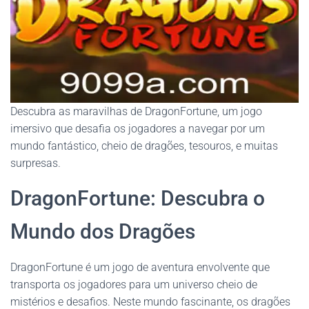
Descubra as maravilhas de DragonFortune, um jogo
imersivo que desafia os jogadores a navegar por um
mundo fantástico, cheio de dragões, tesouros, e muitas
surpresas.
DragonFortune: Descubra o
Mundo dos Dragões
DragonFortune é um jogo de aventura envolvente que
transporta os jogadores para um universo cheio de
mistérios e desafios. Neste mundo fascinante, os dragões