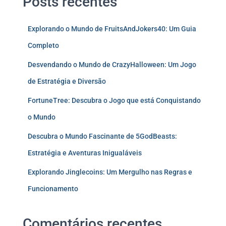
Posts recentes
Explorando o Mundo de FruitsAndJokers40: Um Guia
Completo
Desvendando o Mundo de CrazyHalloween: Um Jogo
de Estratégia e Diversão
FortuneTree: Descubra o Jogo que está Conquistando
o Mundo
Descubra o Mundo Fascinante de 5GodBeasts:
Estratégia e Aventuras Inigualáveis
Explorando Jinglecoins: Um Mergulho nas Regras e
Funcionamento
Comentários recentes