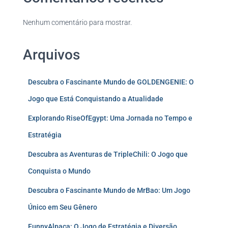
Nenhum comentário para mostrar.
Arquivos
Descubra o Fascinante Mundo de GOLDENGENIE: O
Jogo que Está Conquistando a Atualidade
Explorando RiseOfEgypt: Uma Jornada no Tempo e
Estratégia
Descubra as Aventuras de TripleChili: O Jogo que
Conquista o Mundo
Descubra o Fascinante Mundo de MrBao: Um Jogo
Único em Seu Gênero
FunnyAlpaca: O Jogo de Estratégia e Diversão