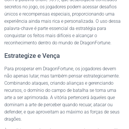
secretos no jogo, os jogadores podem acessar desafios
únicos e recompensas especiais, proporcionando uma
experiência ainda mais rica e personalizada. O uso dessa
palavra-chave é parte essencial da estratégia para
conquistar os feitos mais difíceis e alcançar o
reconhecimento dentro do mundo de DragonFortune.
Estrategize e Vença
Para prosperar em DragonFortune, os jogadores devem
não apenas lutar, mas também pensar estrategicamente.
Combinando ataques, criando alianças e gerenciando
recursos, o domínio do campo de batalha se torna uma
arte a ser aprimorada. A vitória pertencerá àqueles que
dominam a arte de perceber quando recuar, atacar ou
defender, e que aproveitam ao máximo as forças de seus
dragões.