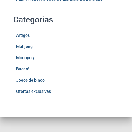
Categorias
Artigos
Mahjong
Monopoly
Bacará
Jogos de bingo
Ofertas exclusivas