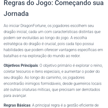
Regras do Jogo: Começando sua
Jornada
Ao iniciar DragonFortune, os jogadores escolhem seu
dragão inicial, cada um com características distintas que
podem ser evoluídas ao longo do jogo. A escolha
estratégica do dragão é crucial, pois cada tipo possui
habilidades que podem oferecer vantagens específicas em
batalhas e na exploração do mundo ao redor.
Objetivos Principais
: O objetivo primário é explorar o reino,
coletar tesouros e itens especiais, e aumentar o poder do
seu dragão. Ao longo do caminho, os jogadores
encontrarão inimigos formidáveis, desde guerreiros locais
até outras criaturas míticas, que precisam ser derrotados
para avançar.
Regras Básicas
: A principal regra é a gestão eficiente de