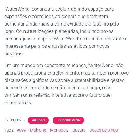
'WaterWorld' continua a evoluir, abrindo espaço para
expansões e conteúdos adicionais que prometem
aumentar ainda mais a complexidade e o fascínio pelo
jogo. Com atualizações planejadas, incluindo novos
personagens e mapas, 'WaterWorld' se mantém relevante e
interessante para os entusiastas ávidos por novos
desafios.
Em um mundo em constante mudança, 'WaterWorld' não
apenas proporciona entretenimento, mas também promove
discussões significativas sobre sustentabilidade e gestão
de recursos, tornando-se não apenas um jogo, mas
também uma reflexão interativa sobre o futuro que
enfrentamos.
Categorias:
ARTIGOS
JOGOS DE MESA
Tags:
9099
Mahjong
Monopoly
Bacará
Jogos de bingo