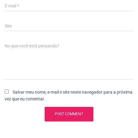
E-mail
*
Site
No que você está pensando?
Salvar meu nome, e-mail e site neste navegador para a próxima
vez que eu comentar.