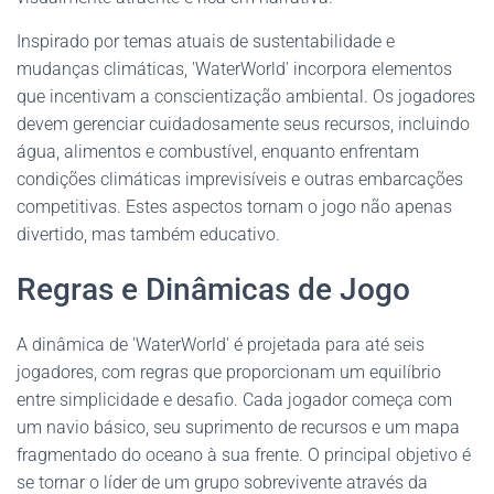
Inspirado por temas atuais de sustentabilidade e
mudanças climáticas, 'WaterWorld' incorpora elementos
que incentivam a conscientização ambiental. Os jogadores
devem gerenciar cuidadosamente seus recursos, incluindo
água, alimentos e combustível, enquanto enfrentam
condições climáticas imprevisíveis e outras embarcações
competitivas. Estes aspectos tornam o jogo não apenas
divertido, mas também educativo.
Regras e Dinâmicas de Jogo
A dinâmica de 'WaterWorld' é projetada para até seis
jogadores, com regras que proporcionam um equilíbrio
entre simplicidade e desafio. Cada jogador começa com
um navio básico, seu suprimento de recursos e um mapa
fragmentado do oceano à sua frente. O principal objetivo é
se tornar o líder de um grupo sobrevivente através da