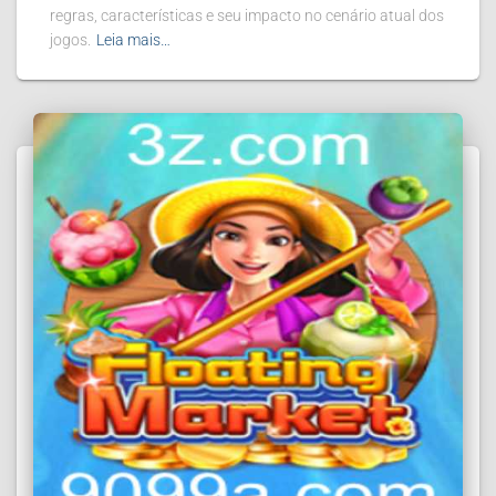
regras, características e seu impacto no cenário atual dos
jogos.
Leia mais…