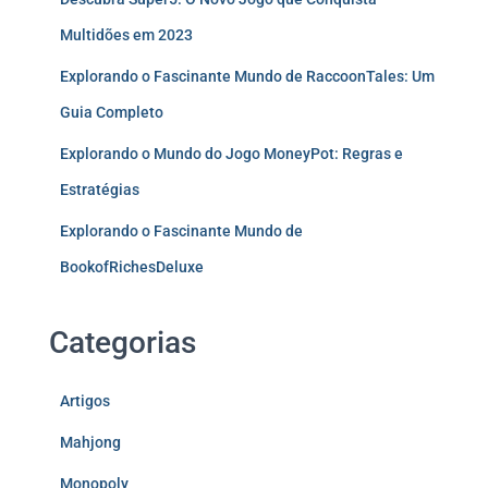
Multidões em 2023
Explorando o Fascinante Mundo de RaccoonTales: Um
Guia Completo
Explorando o Mundo do Jogo MoneyPot: Regras e
Estratégias
Explorando o Fascinante Mundo de
BookofRichesDeluxe
Categorias
Artigos
Mahjong
Monopoly