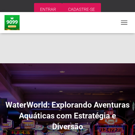
ENTRAR
CADASTRE-SE
A
L
T
E
R
N
A
R
N
A
V
E
G
A
WaterWorld: Explorando Aventuras
Ç
Ã
Aquáticas com Estratégia e
O
Diversão