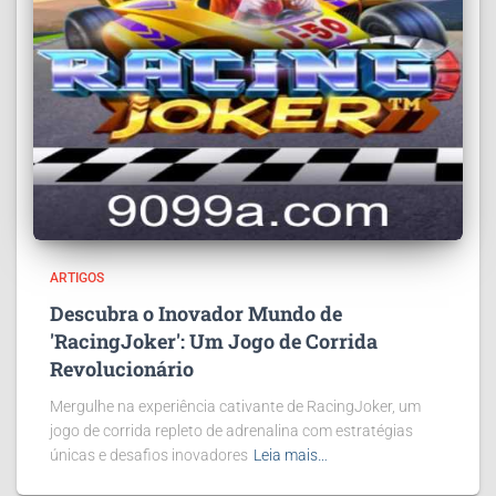
ARTIGOS
Descubra o Inovador Mundo de
'RacingJoker': Um Jogo de Corrida
Revolucionário
Mergulhe na experiência cativante de RacingJoker, um
jogo de corrida repleto de adrenalina com estratégias
únicas e desafios inovadores
Leia mais…