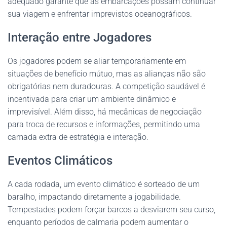
adequado garante que as embarcações possam continuar
sua viagem e enfrentar imprevistos oceanográficos.
Interação entre Jogadores
Os jogadores podem se aliar temporariamente em
situações de benefício mútuo, mas as alianças não são
obrigatórias nem duradouras. A competição saudável é
incentivada para criar um ambiente dinâmico e
imprevisível. Além disso, há mecânicas de negociação
para troca de recursos e informações, permitindo uma
camada extra de estratégia e interação.
Eventos Climáticos
A cada rodada, um evento climático é sorteado de um
baralho, impactando diretamente a jogabilidade.
Tempestades podem forçar barcos a desviarem seu curso,
enquanto períodos de calmaria podem aumentar o