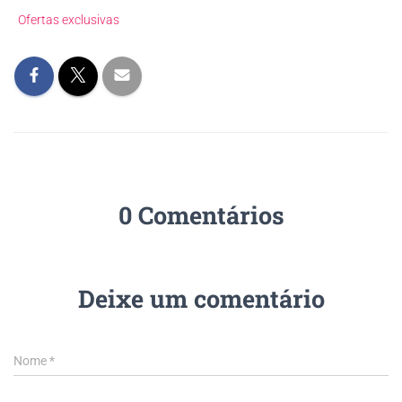
Ofertas exclusivas
0 Comentários
Deixe um comentário
Nome
*