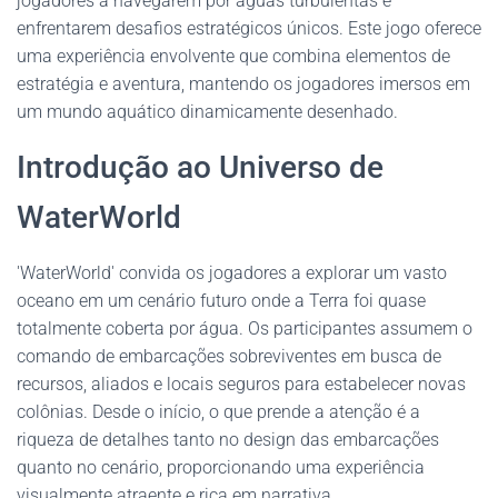
jogadores a navegarem por águas turbulentas e
enfrentarem desafios estratégicos únicos. Este jogo oferece
uma experiência envolvente que combina elementos de
estratégia e aventura, mantendo os jogadores imersos em
um mundo aquático dinamicamente desenhado.
Introdução ao Universo de
WaterWorld
'WaterWorld' convida os jogadores a explorar um vasto
oceano em um cenário futuro onde a Terra foi quase
totalmente coberta por água. Os participantes assumem o
comando de embarcações sobreviventes em busca de
recursos, aliados e locais seguros para estabelecer novas
colônias. Desde o início, o que prende a atenção é a
riqueza de detalhes tanto no design das embarcações
quanto no cenário, proporcionando uma experiência
visualmente atraente e rica em narrativa.