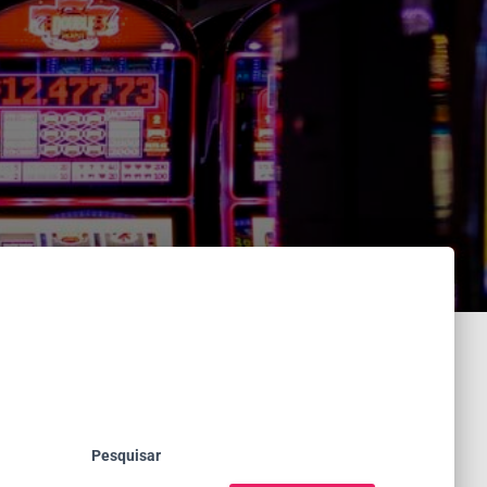
Pesquisar