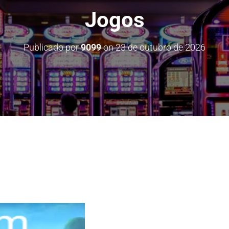
Jogos
Publicado por
9099
on
23 de outubro de 2026