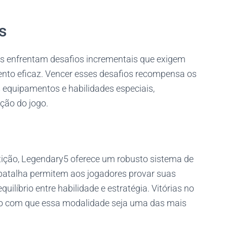
s
es enfrentam desafios incrementais que exigem
nto eficaz. Vencer esses desafios recompensa os
 equipamentos e habilidades especiais,
ção do jogo.
ção, Legendary5 oferece um robusto sistema de
 batalha permitem aos jogadores provar suas
ilíbrio entre habilidade e estratégia. Vitórias no
o com que essa modalidade seja uma das mais