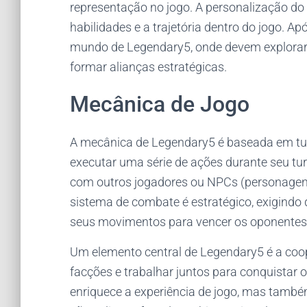
representação no jogo. A personalização do 
habilidades e a trajetória dentro do jogo. A
mundo de Legendary5, onde devem explorar t
formar alianças estratégicas.
Mecânica de Jogo
A mecânica de Legendary5 é baseada em tur
executar uma série de ações durante seu turn
com outros jogadores ou NPCs (personagens 
sistema de combate é estratégico, exigind
seus movimentos para vencer os oponentes
Um elemento central de Legendary5 é a coo
facções e trabalhar juntos para conquistar
enriquece a experiência de jogo, mas també