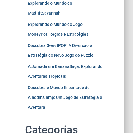
Explorando o Mundo de
MadHitSavannah
Explorando o Mundo do Jogo
MoneyPot: Regras e Estratégias
Descubra SweetPOP: A Diversão e
Estratégia do Novo Jogo de Puzzle
A Jornada em BananaSaga: Explorando
Aventuras Tropicais
Descubra o Mundo Encantado de
Aladdinslamp: Um Jogo de Estratégia e
Aventura
Categorias