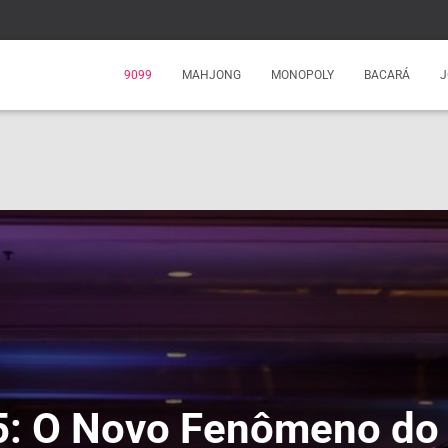
9099
MAHJONG
MONOPOLY
BACARÁ
J
5: O Novo Fenômeno do