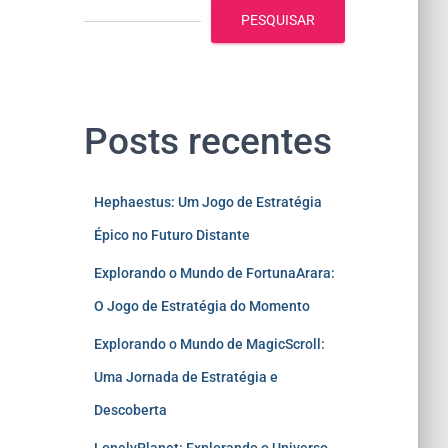
PESQUISAR
Posts recentes
Hephaestus: Um Jogo de Estratégia
Épico no Futuro Distante
Explorando o Mundo de FortunaArara:
O Jogo de Estratégia do Momento
Explorando o Mundo de MagicScroll:
Uma Jornada de Estratégia e
Descoberta