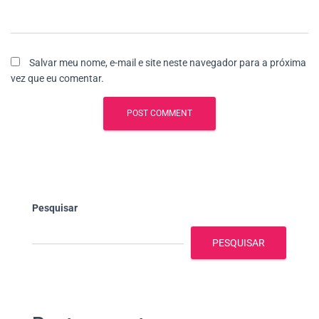
Salvar meu nome, e-mail e site neste navegador para a próxima
vez que eu comentar.
Pesquisar
PESQUISAR