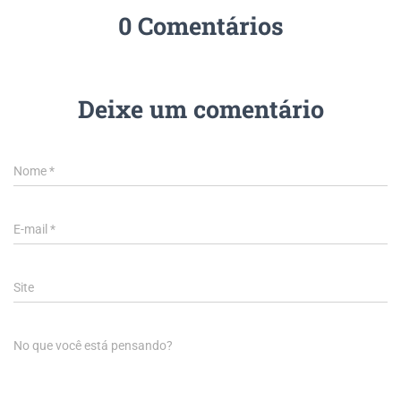
0 Comentários
Deixe um comentário
Nome
*
E-mail
*
Site
No que você está pensando?