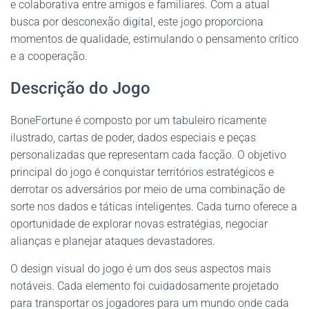
e colaborativa entre amigos e familiares. Com a atual
busca por desconexão digital, este jogo proporciona
momentos de qualidade, estimulando o pensamento crítico
e a cooperação.
Descrição do Jogo
BoneFortune é composto por um tabuleiro ricamente
ilustrado, cartas de poder, dados especiais e peças
personalizadas que representam cada facção. O objetivo
principal do jogo é conquistar territórios estratégicos e
derrotar os adversários por meio de uma combinação de
sorte nos dados e táticas inteligentes. Cada turno oferece a
oportunidade de explorar novas estratégias, negociar
alianças e planejar ataques devastadores.
O design visual do jogo é um dos seus aspectos mais
notáveis. Cada elemento foi cuidadosamente projetado
para transportar os jogadores para um mundo onde cada