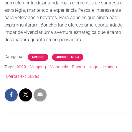
prometem introduzir ainda mais elementos de surpresa e
estratégia, mantendo a experiência fresca e interessante
para veteranos e novatos. Para aqueles que ainda não
experimentaram, BoneFortune oferece uma oportunidade
ímpar de vivenciar uma aventura estratégica que é tanto
desafiadora quanto recompensadora.
Categorias:
ARTIGOS
JOGOS DE MESA
Tags:
9099
Mahjong
Monopoly
Bacará
Jogos de bingo
Ofertas exclusivas