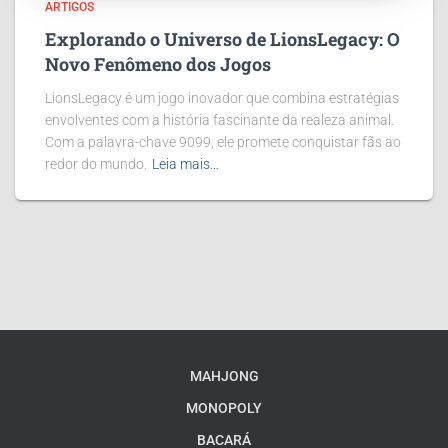
ARTIGOS
Explorando o Universo de LionsLegacy: O
Novo Fenômeno dos Jogos
LionsLegacy é um jogo inovador que combina estratégias
envolventes com a história fascinante da realeza animal.
Com a palavra-chave 9099, ele promete conquistar fãs ao
redor do mundo.
Leia mais…
MAHJONG
MONOPOLY
BACARÁ