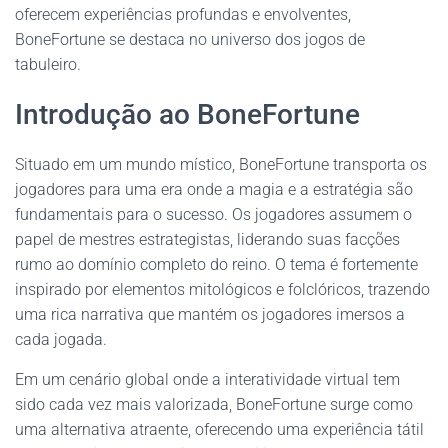
oferecem experiências profundas e envolventes,
BoneFortune se destaca no universo dos jogos de
tabuleiro.
Introdução ao BoneFortune
Situado em um mundo místico, BoneFortune transporta os
jogadores para uma era onde a magia e a estratégia são
fundamentais para o sucesso. Os jogadores assumem o
papel de mestres estrategistas, liderando suas facções
rumo ao domínio completo do reino. O tema é fortemente
inspirado por elementos mitológicos e folclóricos, trazendo
uma rica narrativa que mantém os jogadores imersos a
cada jogada.
Em um cenário global onde a interatividade virtual tem
sido cada vez mais valorizada, BoneFortune surge como
uma alternativa atraente, oferecendo uma experiência tátil