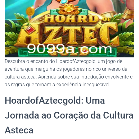
Descubra o encanto do HoardofAztecgold, um jogo de
aventura que mergulha os jogadores no rico universo da
cultura asteca. Aprenda sobre sua introdução envolvente e
as regras que tornam a experiência inesquecível.
HoardofAztecgold: Uma
Jornada ao Coração da Cultura
Asteca