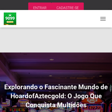
ENTRAR
CADASTRE-SE
A
L
T
E
R
N
A
R
N
A
V
E
G
A
Explorando o Fascinante Mundo de
Ç
Ã
HoardofAztecgold: O Jogo Que
O
Conquista Multidões