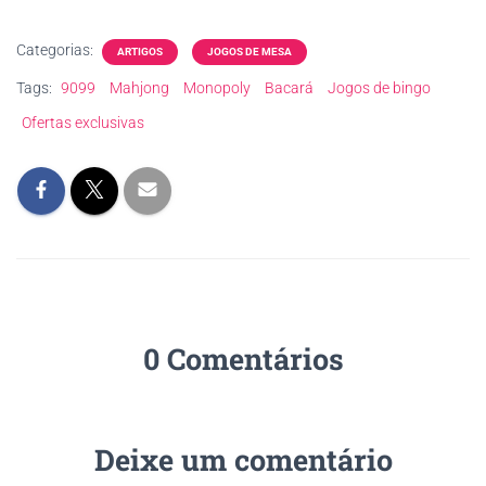
Categorias:
ARTIGOS
JOGOS DE MESA
Tags:
9099
Mahjong
Monopoly
Bacará
Jogos de bingo
Ofertas exclusivas
0 Comentários
Deixe um comentário