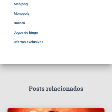
Mahjong
Monopoly
Bacará
Jogos de bingo
Ofertas exclusivas
Posts relacionados