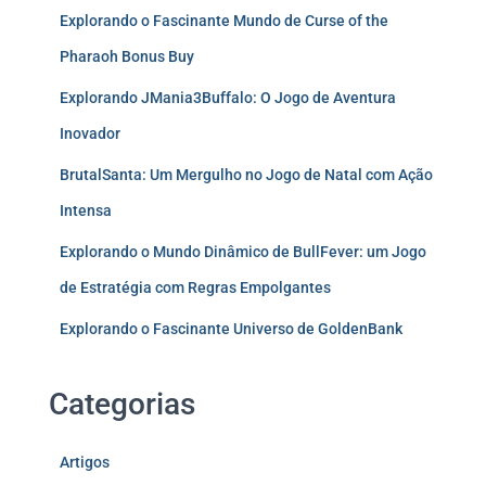
Explorando o Fascinante Mundo de Curse of the
Pharaoh Bonus Buy
Explorando JMania3Buffalo: O Jogo de Aventura
Inovador
BrutalSanta: Um Mergulho no Jogo de Natal com Ação
Intensa
Explorando o Mundo Dinâmico de BullFever: um Jogo
de Estratégia com Regras Empolgantes
Explorando o Fascinante Universo de GoldenBank
Categorias
Artigos