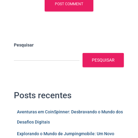
Pesquisar
PESQUISAR
Posts recentes
Aventuras em CoinSpinner: Desbravando o Mundo dos
Desafios Digitais
Explorando o Mundo de Jumpingmobile: Um Novo