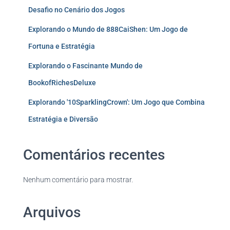
Desafio no Cenário dos Jogos
Explorando o Mundo de 888CaiShen: Um Jogo de
Fortuna e Estratégia
Explorando o Fascinante Mundo de
BookofRichesDeluxe
Explorando '10SparklingCrown': Um Jogo que Combina
Estratégia e Diversão
Comentários recentes
Nenhum comentário para mostrar.
Arquivos