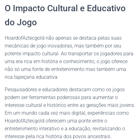
O Impacto Cultural e Educativo
do Jogo
HoardofAztecgold não apenas se destaca pelas suas
mecânicas de jogo inovadoras, mas também por seu
potente impacto cultural. Ao transportar os jogadores para
uma era rica em história e conhecimento, o jogo oferece
não só uma fonte de entretenimento mas também uma
rica tapeçaria educativa.
Pesquisadores e educadores destacam como os jogos
podem ser ferramentas poderosas para aumentar o
interesse cultural e histórico entre as gerações mais jovens.
Em um mundo cada vez mais digital, experiências como
HoardofAztecgold oferecem uma ponte entre o
entretenimento interativo e a educação, revitalizando o
interesse pela rica história dos povos ancestrais.