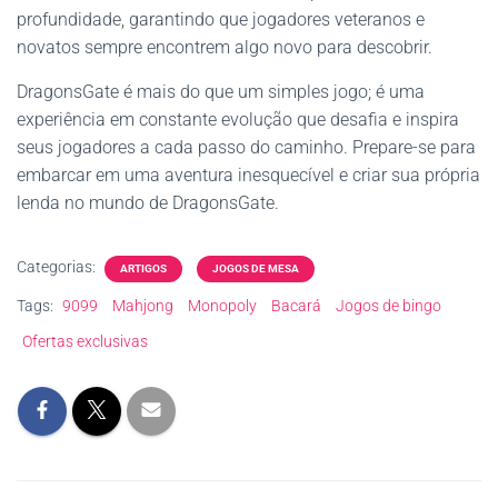
profundidade, garantindo que jogadores veteranos e
novatos sempre encontrem algo novo para descobrir.
DragonsGate é mais do que um simples jogo; é uma
experiência em constante evolução que desafia e inspira
seus jogadores a cada passo do caminho. Prepare-se para
embarcar em uma aventura inesquecível e criar sua própria
lenda no mundo de DragonsGate.
Categorias:
ARTIGOS
JOGOS DE MESA
Tags:
9099
Mahjong
Monopoly
Bacará
Jogos de bingo
Ofertas exclusivas