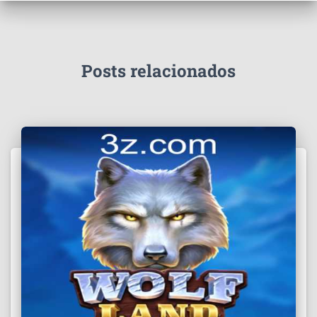
Posts relacionados