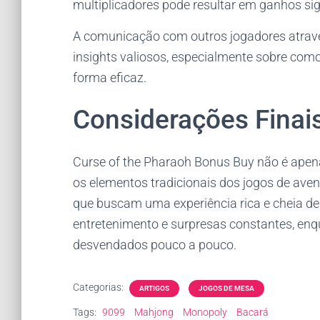
multiplicadores pode resultar em ganhos sign
A comunicação com outros jogadores atravé
insights valiosos, especialmente sobre como
forma eficaz.
Considerações Finai
Curse of the Pharaoh Bonus Buy não é ape
os elementos tradicionais dos jogos de av
que buscam uma experiência rica e cheia de
entretenimento e surpresas constantes, enq
desvendados pouco a pouco.
Categorias:
ARTIGOS
JOGOS DE MESA
Tags:
9099
Mahjong
Monopoly
Bacará