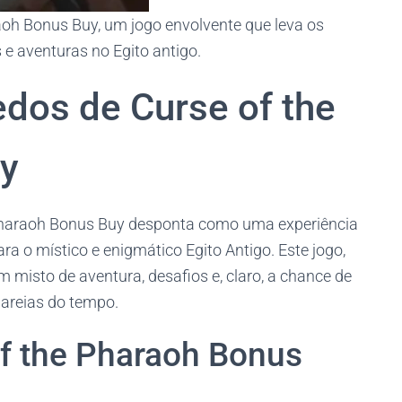
aoh Bonus Buy, um jogo envolvente que leva os
 e aventuras no Egito antigo.
dos de Curse of the
y
 Pharaoh Bonus Buy desponta como uma experiência
a o místico e enigmático Egito Antigo. Este jogo,
 misto de aventura, desafios e, claro, a chance de
 areias do tempo.
of the Pharaoh Bonus