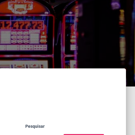
Pesquisar