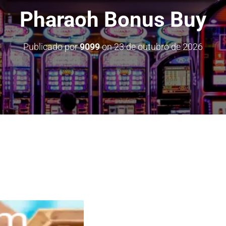
Pharaoh Bonus Buy
Publicado por
9099
on
23 de outubro de 2026