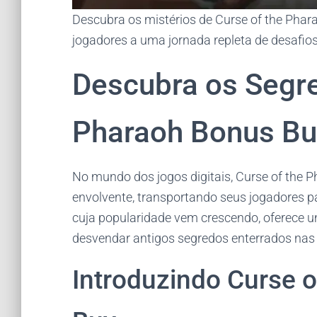
Descubra os mistérios de Curse of the Phar
jogadores a uma jornada repleta de desafios
Descubra os Segre
Pharaoh Bonus Bu
No mundo dos jogos digitais, Curse of the
envolvente, transportando seus jogadores par
cuja popularidade vem crescendo, oferece um
desvendar antigos segredos enterrados nas
Introduzindo Curse 