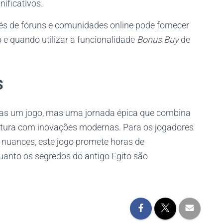
ificativos.
s de fóruns e comunidades online pode fornecer
 e quando utilizar a funcionalidade
Bonus Buy
de
s
nas um jogo, mas uma jornada épica que combina
entura com inovações modernas. Para os jogadores
 nuances, este jogo promete horas de
uanto os segredos do antigo Egito são