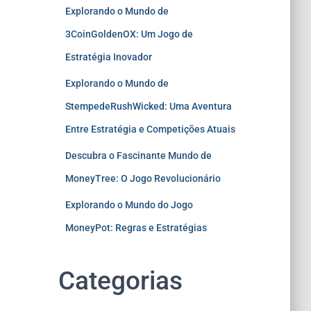
Explorando o Mundo de
3CoinGoldenOX: Um Jogo de
Estratégia Inovador
Explorando o Mundo de
StempedeRushWicked: Uma Aventura
Entre Estratégia e Competições Atuais
Descubra o Fascinante Mundo de
MoneyTree: O Jogo Revolucionário
Explorando o Mundo do Jogo
MoneyPot: Regras e Estratégias
Categorias