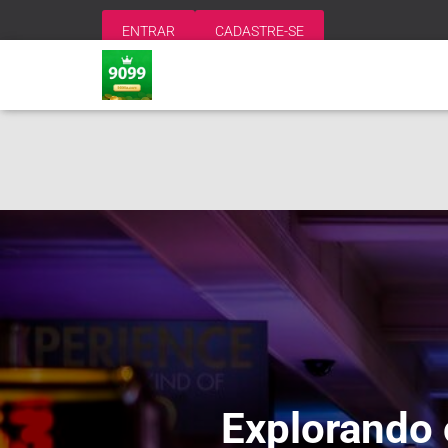
ENTRAR
CADASTRE-SE
Explorando 