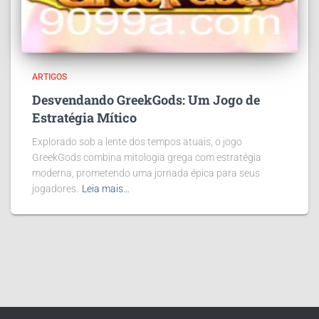
ARTIGOS
Desvendando GreekGods: Um Jogo de
Estratégia Mítico
Explorado sob a lente dos tempos atuais, o jogo
GreekGods combina mitologia grega com estratégia
moderna, prometendo uma jornada épica para seus
jogadores.
Leia mais…