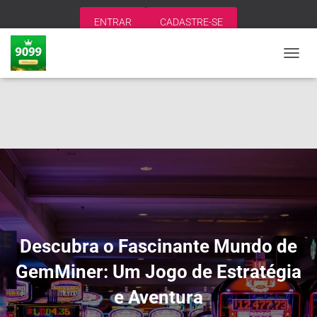
ENTRAR
CADASTRE-SE
A
L
T
E
R
N
A
R
N
A
V
E
G
A
Descubra o Fascinante Mundo de
Ç
Ã
GemMiner: Um Jogo de Estratégia
O
e Aventura