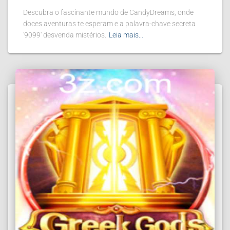
Descubra o fascinante mundo de CandyDreams, onde
doces aventuras te esperam e a palavra-chave secreta
'9099' desvenda mistérios.
Leia mais…