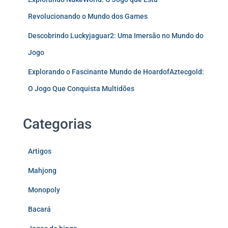
Revolucionando o Mundo dos Games
Descobrindo Luckyjaguar2: Uma Imersão no Mundo do
Jogo
Explorando o Fascinante Mundo de HoardofAztecgold:
O Jogo Que Conquista Multidões
Categorias
Artigos
Mahjong
Monopoly
Bacará