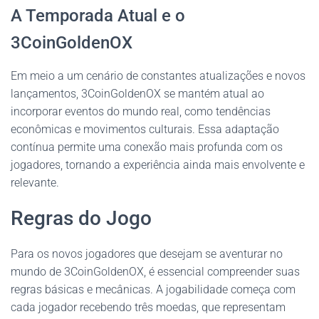
A Temporada Atual e o
3CoinGoldenOX
Em meio a um cenário de constantes atualizações e novos
lançamentos, 3CoinGoldenOX se mantém atual ao
incorporar eventos do mundo real, como tendências
econômicas e movimentos culturais. Essa adaptação
contínua permite uma conexão mais profunda com os
jogadores, tornando a experiência ainda mais envolvente e
relevante.
Regras do Jogo
Para os novos jogadores que desejam se aventurar no
mundo de 3CoinGoldenOX, é essencial compreender suas
regras básicas e mecânicas. A jogabilidade começa com
cada jogador recebendo três moedas, que representam