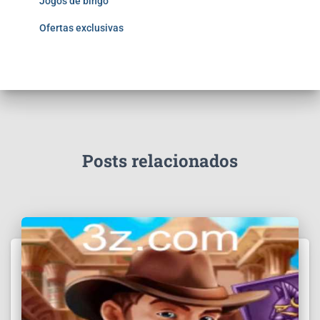
Jogos de bingo
Ofertas exclusivas
Posts relacionados